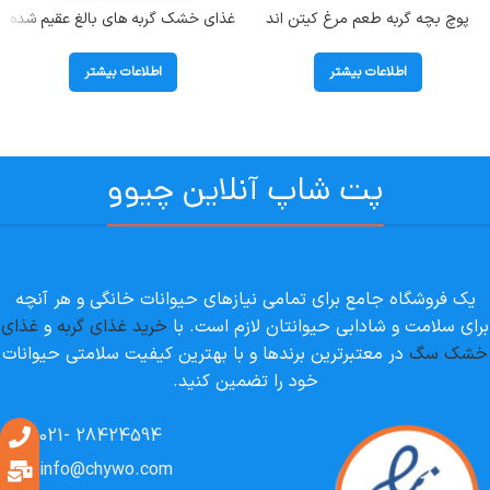
پوچ بچه گربه طعم مرغ کیتن اند
غذای خشک گربه های بالغ عقیم شده
جونیور هپی کت (Kitten &Junior)
دارای اضافه وزن بوناسیبو
وزن 85 گرم
(Sterilised) وزن 2 کیلوگرم
اطلاعات بیشتر
اطلاعات بیشتر
پت شاپ آنلاین چیوو
یک فروشگاه جامع برای تمامی نیازهای حیوانات خانگی و هر آنچه
برای سلامت و شادابی حیوانتان لازم است. با
خرید غذای گربه
و
غذای
خشک سگ
در معتبرترین برندها و با بهترین کیفیت سلامتی حیوانات
خود را تضمین کنید.
28424594 -021
info@chywo.com