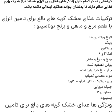
گربه‌هایی که در تمام طول زندگی‌شان فعال و پر انرژی هستند نیاز به یک رژیم
غذایی سالم دارند تا بدنشان بتواند عملکرد ایده‌آلی داشته باشد.
ترکیبات غذای خشک گربه های بالغ برای تامین انرژی
با طعم مرغ و ماهی و برنج بوناسیبو :
انواع ویتامین ها
زینک
پروتئین
امگا3 و 6
برنج و مرغ و ماهی
روغن تصفیه شده
جگر مرغ هیدرولیز شده
مواد معدنی کمیاب
پری بیوتیک مانان الیگو ساکارید
جلبک دریایی
عصاره یوکا
پسیلیوم
ویژگی ها غذای خشک گربه های بالغ برای تامین