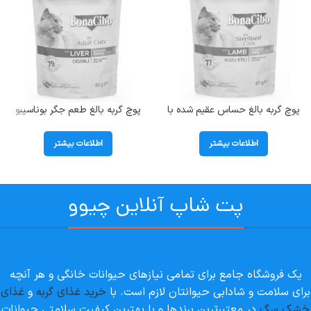
پوچ گربه بالغ حساس عقیم شده با
پوچ گربه بالغ طعم جگر بوناسیبو
طعم گوشت بره در ژله بوناسیبو
(Adult) وزن 85 گرم
(Sterilised) وزن 85 گرم
اطلاعات بیشتر
اطلاعات بیشتر
پت شاپ آنلاین چیوو
یک فروشگاه جامع برای تمامی نیازهای حیوانات خانگی و هر آنچه
برای سلامت و شادابی حیوانتان لازم است. با
خرید غذای گربه
و
غذای
خشک سگ
در معتبرترین برندها و با بهترین کیفیت سلامتی حیوانات