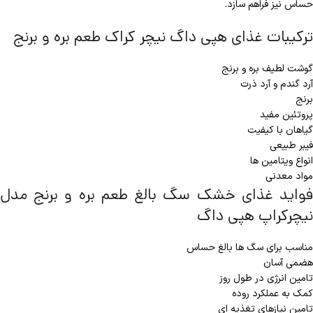
حساس نیز فراهم سازد.
ترکیبات غذای هپی داگ نیچر کراک طعم بره و برنج
گوشت لطیف بره و برنج
آرد گندم و آرد ذرت
برنج
پروتئین مفید
گیاهان با کیفیت
فیبر طبیعی
انواع ویتامین ها
مواد معدنی
فواید غذای خشک سگ بالغ طعم بره و برنج مدل
نیچرکراپ هپی داگ
مناسب برای سگ ها بالغ حساس
هضمی آسان
تامین انرژی در طول روز
کمک به عملکرد روده
تامین نیازهای تغذیه ای