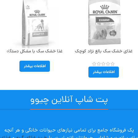
غذای خشک سگ بالغ نژاد کوچک
غذا خشک سگ با مشکل دستگاه
رویال کنین حساس طعم مرغ مدل
ادراری و سنگ مثانه رویال کنین
مینی اگزیجنت وزن 3 کیلوگرم Mini
(Urinary SO) وزن 2 کیلوگرم
اطلاعات بیشتر
Exigent
اطلاعات بیشتر
پت شاپ آنلاین چیوو
یک فروشگاه جامع برای تمامی نیازهای حیوانات خانگی و هر آنچه
برای سلامت و شادابی حیوانتان لازم است. با
خرید غذای گربه
و
غذای