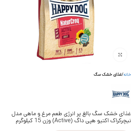
برای بزرگنمایی کلیک کنید
خانه
غذای خشک سگ
غذای خشک سگ بالغ پر انرژی طعم مرغ و ماهی مدل
نیچرکراک اکتیو هپی داگ (Active) وزن 15 کیلوگرم