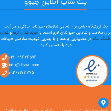
پت شاپ آنلاین چیوو
یک فروشگاه جامع برای تمامی نیازهای حیوانات خانگی و هر آنچه
برای سلامت و شادابی حیوانتان لازم است. با
خرید غذای گربه
و
غذای
خشک سگ
در معتبرترین برندها و با بهترین کیفیت سلامتی حیوانات
خود را تضمین کنید.
28424594 -021
info@chywo.com
09360203775
نارمک – خیابان شهید اسماعیل بزرگیان – پالمیرا مال – طبقه ۸