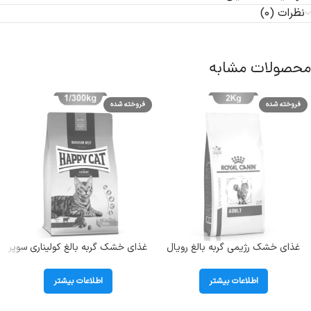
نظرات (0)
محصولات مشابه
فروخته شده
فروخته شده
غذای خشک رژیمی گربه بالغ رویال
غذای خشک گربه بالغ کولیناری سوپر
کنین ( Adult ) در وزن 2 کیلوگرم
پریمیوم طعم گوشت گاو هپی کت
(Culinary Beef) وزن 1/3 کیلوگرم
اطلاعات بیشتر
اطلاعات بیشتر