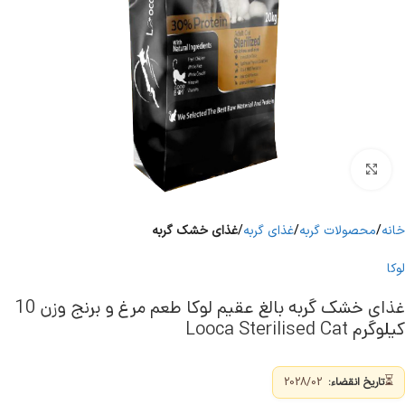
برای بزرگنمایی کلیک کنید
خانه
محصولات گربه
غذای گربه
غذای خشک گربه
لوکا
غذای خشک گربه بالغ عقیم لوکا طعم مرغ و برنج وزن 10
کیلوگرم Looca Sterilised Cat
⏳
تاریخ انقضاء:
2028/02