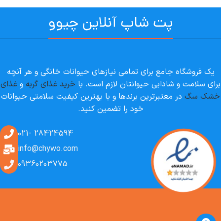
پت شاپ آنلاین چیوو
یک فروشگاه جامع برای تمامی نیازهای حیوانات خانگی و هر آنچه
برای سلامت و شادابی حیوانتان لازم است. با
خرید غذای گربه
و
غذای
خشک سگ
در معتبرترین برندها و با بهترین کیفیت سلامتی حیوانات
خود را تضمین کنید.
28424594 -021
info@chywo.com
09360203775