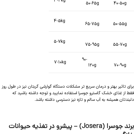
3-4kg
50-65g
40-50g
4-5kg
65-75g
50-55g
5-7kg
75-95g
55-70g
90-
7-10kg
120g
70-90g
برای تاثیر بهتر و درمان سریع تر مشکلات دستگاه گوارشی گربتان نیز در طول روز
فقط از غذای خشک گاسترو جوسرا استفاده نمایید و توجه داشته باشید که
دلبندتان همیشه به آب سالم و تازه نیز دسترسی داشته باشد.
برند جوسرا (Josera) – پیشرو در تغذیه حیوانات