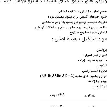
ویژگی های کلیدی غذای خشک گاسترو جوسرا گربه :
هضم آسان و کاهش مشکلات گوارشی
حاوی فیبرهای گیاهی برای بهبود عملکرد روده
تقویت سیستم ایمنی با ویتامین‌ها و مواد معدنی
مناسب برای گربه‌های حساس یا دچار مشکلات گوارشی
کاهش بوی نامطبوع مدفوع
مواد تشکیل دهنده اصلی :
پروتئین
غنی از فیبر طبیعی
کلسیم و سدیم , زینک
تائورین
برنج و سیب زمینی
انواع ویتامین های مفید (A,B1,B2,B6,B12,E,D3,C)
بیوتین ارزشمند
ال کارنیتین
پروتئین
26.8 درصد