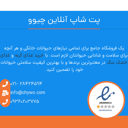
پت شاپ آنلاین چیوو
یک فروشگاه جامع برای تمامی نیازهای حیوانات خانگی و هر آنچه
برای سلامت و شادابی حیوانتان لازم است. با
خرید غذای گربه
و
غذای
خشک سگ
در معتبرترین برندها و با بهترین کیفیت سلامتی حیوانات
خود را تضمین کنید.
28424594 -021
info@chywo.com
09360203775