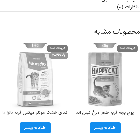
نظرات (0)
محصولات مشابه
فروخته شده
فروخته شده
2026/07
پوچ بچه گربه طعم مرغ کیتن اند
غذای خشک مونلو میکس گربه بالغ با
جونیور هپی کت (Kitten &Junior)
طعم مرغ و تن و سالمون (Monello
وزن 85 گرم
Mix) وزن 1 کیلوگرم (بسته بندی
اطلاعات بیشتر
اطلاعات بیشتر
اصلی)