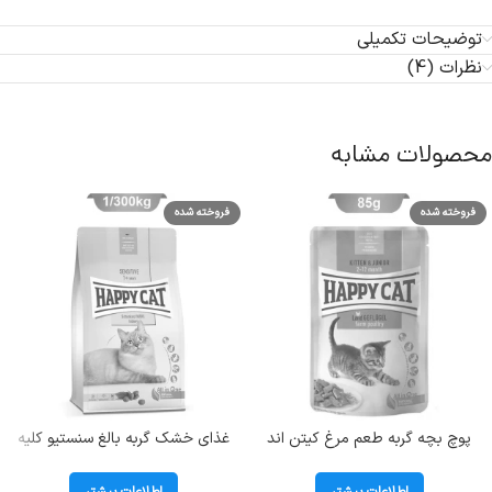
توضیحات تکمیلی
نظرات (4)
محصولات مشابه
فروخته شده
فروخته شده
پوچ بچه گربه طعم مرغ کیتن اند
غذای خشک گربه بالغ سنستیو کلیه
جونیور هپی کت (Kitten &Junior)
هپی کت (Sensitive Kidney) وزن
وزن 85 گرم
1/3 کیلوگرم
اطلاعات بیشتر
اطلاعات بیشتر