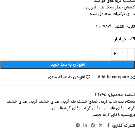
مناسب گربه های مو بلند
کاهش خطر سنگ های ادراری
دارای ترکیبات متعادل شده
تاریخ انقضا : 2027/09
9 در انبار
افزودن به سبد خرید
Add to compare
افزودن به علاقه مندی
شناسه محصول:
111045
دسته:
پت شاپ گربه
,
غذای خشک فله گربه
,
غذای خشک گربه
,
غذای خشک
گربه
,
غذای فله ای
,
غذای گربه
,
غذای گربه فله ای
برچسب:
غذای گربه جوسرا
اشتراک گذاری: