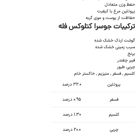
حفظ وزن متعادل
پروتئین مرغ با کیفیت
حفاظت از پوست و موی گربه
ترکیبات جوسرا کتلوکس فله
گوشت اردک خشک شده
سیب زمینی خشک شده
برنج
فیبر چغندر
چربی طیور
کلسیم , فسفر , منیزیم , خاکستر خام
پروتئین
32.0 درصد
فسفر
0.95 درصد
کلسیم
1.30 درصد
چربی
20.0 درصد