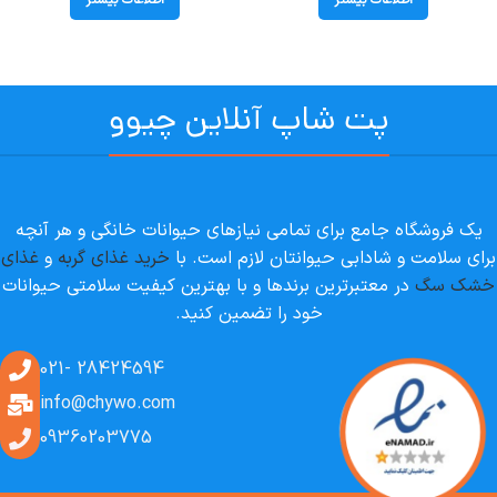
پت شاپ آنلاین چیوو
یک فروشگاه جامع برای تمامی نیازهای حیوانات خانگی و هر آنچه
برای سلامت و شادابی حیوانتان لازم است. با
خرید غذای گربه
و
غذای
خشک سگ
در معتبرترین برندها و با بهترین کیفیت سلامتی حیوانات
خود را تضمین کنید.
28424594 -021
info@chywo.com
09360203775