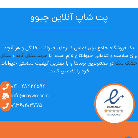
پت شاپ آنلاین چیوو
یک فروشگاه جامع برای تمامی نیازهای حیوانات خانگی و هر آنچه
برای سلامت و شادابی حیوانتان لازم است. با
خرید غذای گربه
و
غذای
خشک سگ
در معتبرترین برندها و با بهترین کیفیت سلامتی حیوانات
خود را تضمین کنید.
28424594 -021
info@chywo.com
09360203775