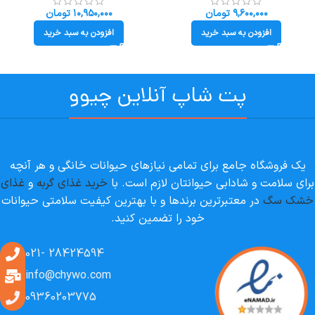
۹,۶۰۰,۰۰۰
تومان
۱۰,۹۵۰,۰۰۰
تومان
افزودن به سبد خرید
افزودن به سبد خرید
پت شاپ آنلاین چیوو
یک فروشگاه جامع برای تمامی نیازهای حیوانات خانگی و هر آنچه
برای سلامت و شادابی حیوانتان لازم است. با
خرید غذای گربه
و
غذای
خشک سگ
در معتبرترین برندها و با بهترین کیفیت سلامتی حیوانات
خود را تضمین کنید.
28424594 -021
info@chywo.com
09360203775