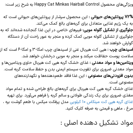
ویژگی‌های محصول Happy Cat Minkas Hairball Control به شرح زیر است:
72% پروتئین‌های حیوانی :
این محصول سرشار از پروتئین‌های حیوانی است که
به یک رژیم غذایی متعادل برای گربه‌های بالغ کمک می‌کند.
جلوگیری از تشکیل گلوله مویی:
فیبرهای خاصی در این غذا گنجانده شده‌اند که به
جلوگیری از تشکیل گلوله مویی کمک کرده و منجر به عبور راحت آن از دستگاه
گوارش خواهند شد.
اسیدهای چرب :
هپی کت هیربال غنی از اسیدهای چرب امگا-3 و امگا-6 است که از
سلامت پوست حفاظت میکند و منجر به مویی درخشان خواهد شد.
ویتامین‌ها و مواد معدنی :
غذای خشک گربه هپی کت هیربال حاوی ویتامین‌ها و
مواد معدنی ضروری برای تقویت سیستم ایمنی بدن و حفظ سلامت گربه است.
بدون افزودنی‌های مصنوعی :
این غذا فاقد طعم‌دهنده‌ها و نگهدارنده‌های
مصنوعی است.
غذای خشک گربه هپی کت هیربال برای گربه‌های بالغ طراحی شده و تمام مواد
مغذی ضروری برای یک زندگی طولانی و سالم گربه را فراهم می‌آورد. برای تهیه
غذای گربه هپی کت مینکاس 10 کیلویی
مدل پرفکت میکس با طعم گوشت بره ،
مرغ ، ماهی و قیمتی به صرفه کلیک کنید.
مواد تشکیل دهنده اصلی :