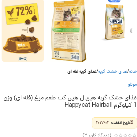
خانه
غذای خشک گربه
غذای گربه فله ای
مونلو
غذای خشک گربه هیربال هپی کت طعم مرغ (فله ای) وزن
1 کیلوگرم Happycat Hairball
⏳
تاریخ انقضاء:
2027/02
(دیدگاه کاربر
3
)