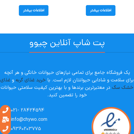
ماهی و برنج؛ 2 کیلوگرم
کنین ( Adult ) در وزن 2 کیلوگرم
اطلاعات بیشتر
اطلاعات بیشتر
پت شاپ آنلاین چیوو
یک فروشگاه جامع برای تمامی نیازهای حیوانات خانگی و هر آنچه
برای سلامت و شادابی حیوانتان لازم است. با
خرید غذای گربه
و
غذای
خشک سگ
در معتبرترین برندها و با بهترین کیفیت سلامتی حیوانات
خود را تضمین کنید.
28424594 -021
info@chywo.com
09360203775