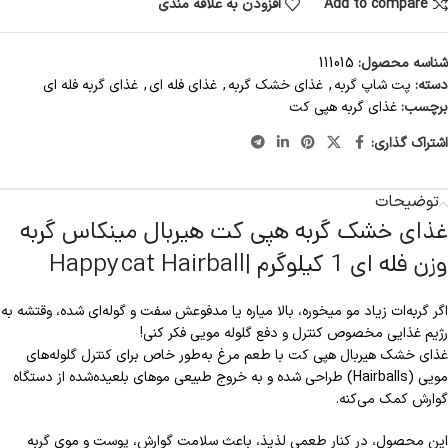
Add to compare
افزودن به علاقه مندی
شناسه محصول:
111015
دسته:
پت شاپ گربه
,
غذای خشک گربه
,
غذای فله ای
,
غذای گربه فله ای
برچسب:
غذای گربه هپی کت
اشتراک گذاری:
توضیحات
غذای خشک گربه هپی کت هیربال مینکاس گربه
وزن فله ای 1 کیلوگرم |Happycat Hairball
اگر گربه‌ات زیاد مو میخوره، بالا میاره یا مدفوعش سفت و گوله‌ای شده، وقتشه به
رژیم غذایی مخصوص کنترل و دفع گلوله مویی فکر کنی!
غذای خشک هیربال هپی کت با طعم مرغ به‌طور خاص برای کنترل گلوله‌های
مویی (Hairballs) طراحی شده و به خروج طبیعی موهای بلعیده‌شده از دستگاه
گوارش کمک می‌کنه.
این محصول، در کنار طعمی لذیذ، باعث سلامت گوارش، پوست و موی گربه