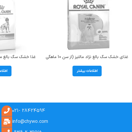
غذای خشک سگ بالغ نژاد مالتیز (از سن 10 ماهگی
غذا خشک سگ بالغ مبت
به بالا) رویال کنین (Maltese) وزن 1.5 کیلوگرم
(Diabetic) وزن 1.5 کیلوگرم
اطلاعات بیشتر
اطلاع
28424594 -021
info@chywo.com