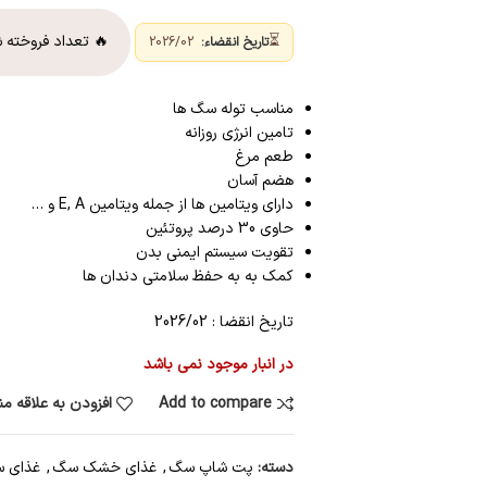
⏳
🔥 تعداد فروخته 
تاریخ انقضاء:
2026/02
مناسب توله سگ ها
تامین انرژی روزانه
طعم مرغ
هضم آسان
دارای ویتامین ها از جمله ویتامین E, A و …
حاوی 30 درصد پروتئین
تقویت سیستم ایمنی بدن
کمک به به حفظ سلامتی دندان ها
تاریخ انقضا : 2026/02
در انبار موجود نمی باشد
Add to compare
افزودن به علاقه م
دسته:
پت شاپ سگ
,
غذای خشک سگ
,
غذای س