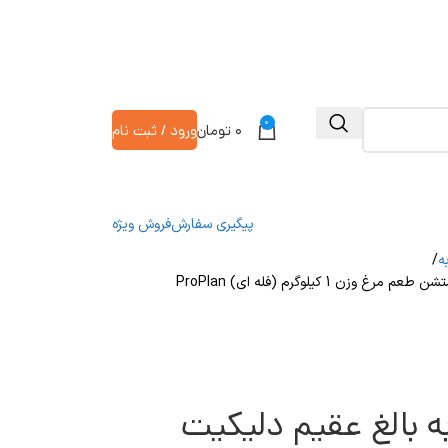
0
۰
تومان
ورود / ثبت نام
پیگیری سفارش
فروش ویژه
ه
غذا خشک پروپلن گربه بالغ عقیم دلیکیت دایجستشن طعم مرغ وزن 1 کیلوگرم (فله ای) ProPlan
 بالغ عقیم دلیکیت