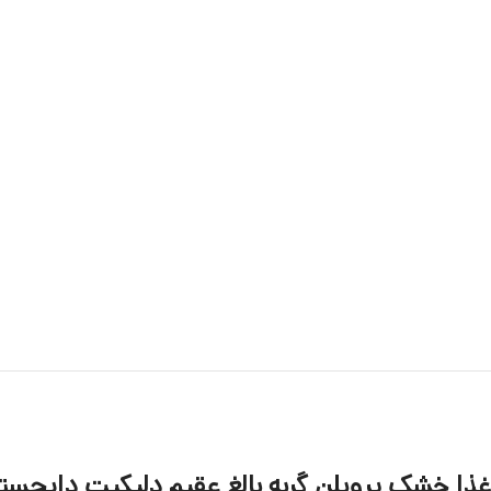
غذا خشک پروپلن گربه بالغ عقیم دلیکیت دایجس