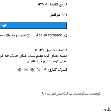
تاریخ انقضا : 2027/01
1 در انبار
افزود
Add to compare
افزودن به علاقه م
شناسه محصول:
111069
دسته:
غذای گربه عقیم شده
,
غذای خشک فله گرب
غذای گربه
,
غذای گربه فله ای
اشتراک گذاری:
توضیحات
توضیحات تکمیلی
نظرات (0)
تشن