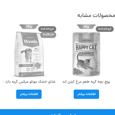
محصولات مشابه
فروخته شده
فروخته شده
2026/07
پوچ بچه گربه طعم مرغ کیتن اند
غذای خشک مونلو میکس گربه بالغ با
جونیور هپی کت (Kitten &Junior)
طعم مرغ و تن و سالمون (Monello
وزن 85 گرم
Mix) وزن 1 کیلوگرم (بسته بندی
اطلاعات بیشتر
اطلاعات بیشتر
اصلی)