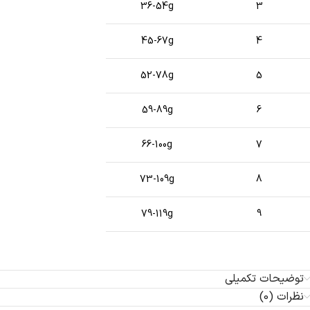
36-54g
3
45-67g
4
52-78g
5
59-89g
6
66-100g
7
73-109g
8
79-119g
9
توضیحات تکمیلی
نظرات (0)