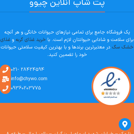
پت شاپ آنلاین چیوو
یک فروشگاه جامع برای تمامی نیازهای حیوانات خانگی و هر آنچه
برای سلامت و شادابی حیوانتان لازم است. با
خرید غذای گربه
و
غذای
خشک سگ
در معتبرترین برندها و با بهترین کیفیت سلامتی حیوانات
خود را تضمین کنید.
28424594 -021
info@chywo.com
09360203775
نارمک – خیابان شهید اسماعیل بزرگیان – پالمیرا مال – طبقه ۸