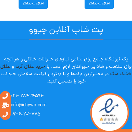
اطلاعات بیشتر
اطلاعات بیشتر
پت شاپ آنلاین چیوو
یک فروشگاه جامع برای تمامی نیازهای حیوانات خانگی و هر آنچه
برای سلامت و شادابی حیوانتان لازم است. با
خرید غذای گربه
و
غذای
خشک سگ
در معتبرترین برندها و با بهترین کیفیت سلامتی حیوانات
خود را تضمین کنید.
28424594 -021
info@chywo.com
09360203775