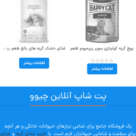
پوچ گربه کولیناری سوپر پریمیوم طعم
غذای خشک گربه های بالغ طعم بره و
گوشت گاو هپی کت (Bavarian
برنج بوناسیبو (Adult) وزن 2 کیلوگرم
Beef) وزن 85 گرم
اطلاعات بیشتر
اطلاعات بیشتر
پت شاپ آنلاین چیوو
یک فروشگاه جامع برای تمامی نیازهای حیوانات خانگی و هر آنچه
برای سلامت و شادابی حیوانتان لازم است. با
خرید غذای گربه
و
غذای