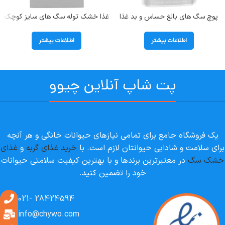
پوچ سگ های بالغ حساس و بد غذا
غذا خشک توله سگ های سایز کوچک
رویال کنین (Exigent) وزن 85 گرم
(تا وزن 4 کیلوگرم) رویال کنین (X
Small Puppy) وزن 1.5 کیلوگرم
اطلاعات بیشتر
اطلاعات بیشتر
پت شاپ آنلاین چیوو
یک فروشگاه جامع برای تمامی نیازهای حیوانات خانگی و هر آنچه
برای سلامت و شادابی حیوانتان لازم است. با
خرید غذای گربه
و
غذای
خشک سگ
در معتبرترین برندها و با بهترین کیفیت سلامتی حیوانات
خود را تضمین کنید.
28424594 -021
info@chywo.com