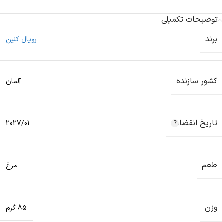
توضیحات تکمیلی
برند
رویال کنین
کشور سازنده
آلمان
تاریخ انقضاء
2027/01
طعم
مرغ
وزن
85 گرم