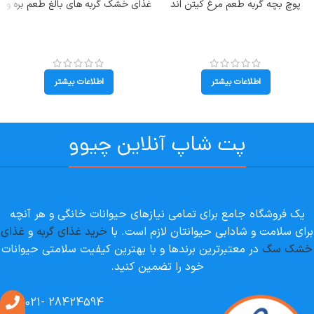
پوچ بچه گربه طعم مرغ کیتن اند
غذای خشک گربه های بالغ طعم بره و
جونیور هپی کت (Kitten &Junior)
برنج بوناسیبو (Adult) وزن 2 کیلوگرم
وزن 85 گرم
اطلاعات بیشتر
اطلاعات بیشتر
پت شاپ آنلاین چیوو
یک فروشگاه جامع برای تمامی نیازهای حیوانات خانگی و هر آنچه
برای سلامت و شادابی حیوانتان لازم است. با
خرید غذای گربه
و
غذای
خشک سگ
در معتبرترین برندها و با بهترین کیفیت سلامتی حیوانات
خود را تضمین کنید.
28424594 -021