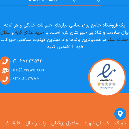
یک فروشگاه جامع برای تمامی نیازهای حیوانات خانگی و هر آنچه
برای سلامت و شادابی حیوانتان لازم است. با
خرید غذای گربه
و
غذای
خشک سگ
در معتبرترین برندها و با بهترین کیفیت سلامتی حیوانات
خود را تضمین کنید.
28424594 -021
info@chywo.com
09360203775
نارمک – خیابان شهید اسماعیل بزرگیان – پالمیرا مال – طبقه ۸