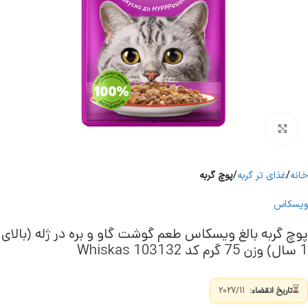
برای بزرگنمایی کلیک کنید
خانه
غذای تر گربه
پوچ گربه
ویسکاس
پوچ گربه بالغ ویسکاس طعم گوشت گاو و بره در ژله (بالای
1 سال) وزن 75 گرم کد 103132 Whiskas
⏳
تاریخ انقضاء:
2027/11