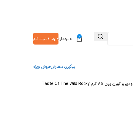
0
۰
تومان
ورود / ثبت نام
پیگیری سفارش
فروش ویژه
پوچ گربه عقیم تیست آف د وایلد طعم سالمون دودی و گوزن وزن 85 گرم Taste Of The Wild Rocky