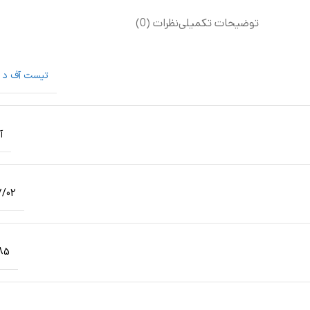
توضیحات تکمیلی
نظرات (0)
تیست آف د و
آ
7/02
85 گر