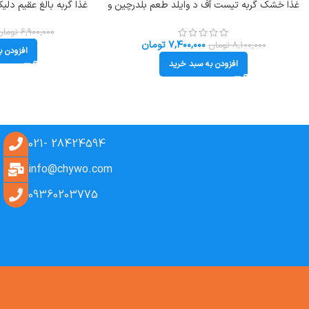
غذا خشک گربه تیست آف د وایلد طعم بلدرچین و
غذا گربه بالغ عقیم دل
اردک وزن 2 کیلوگرم Taste Of The Wild LC
1.5 کیلوگرم Proplan Delicate Digestion
۶,۹۰۰,۰۰۰
تومان
۷,۴۰۰,۰۰۰
تومان
۸,۱۰۰,۰۰۰
تومان
افزودن ب
افزودن به سبد خرید
28424594 -021
info@chywo.com
09360203775