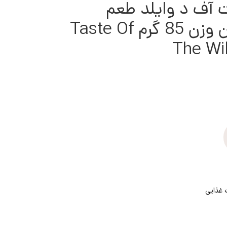
 آف د وایلد طعم
سالمون دودی و گوزن وزن 85 گرم Taste Of
The Wi
 غذایی