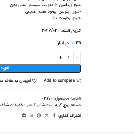
منبع ویتامین E: تقویت سیستم ایمنی بدن
حاوی اینولین: بهبود هضم طبیعی
حاوی رطوبت بالا
تاریخ انقضا : 2027/02
39 در انبار
افزود
Add to compare
افزودن به علاقه م
شناسه محصول:
103170
دسته:
پوچ گربه
,
پت شاپ گربه
,
تخفیفات شگفت 
اشتراک گذاری: