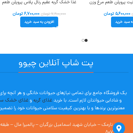
یکیت پروپلن طعم مرغ وزن
غذا خشک گربه عقیم رنال پلاس پروپلن طعم
بوقلمون وزن 1.5 کیلوگرم Proplan Renal Plus
۵,۶۰۰,۰۰۰
تومان
۶,۷۰۰,۰۰۰
تومان
۷,۲۰۰,۰۰۰
تومان
ه سبد خرید
افزودن به سبد خرید
پت شاپ آنلاین چیوو
یک فروشگاه جامع برای تمامی نیازهای حیوانات خانگی و هر آنچه برا
و شادابی حیوانتان لازم است. با
خرید
غذای گربه
و
غذای خشک س
معتبرترین برندها و با بهترین کیفیت سلامتی حیوانات خود را تضمین
۸۰۷