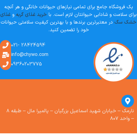
یک فروشگاه جامع برای تمامی نیازهای حیوانات خانگی و هر آنچه
برای سلامت و شادابی حیوانتان لازم است. با
خرید غذای گربه
و
غذای
خشک سگ
در معتبرترین برندها و با بهترین کیفیت سلامتی حیوانات
خود را تضمین کنید.
28424594 -021
info@chywo.com
09360203775
نارمک – خیابان شهید اسماعیل بزرگیان – پالمیرا مال – طبقه ۸
– واحد ۸۰۷
پوچ گربه
عقیم