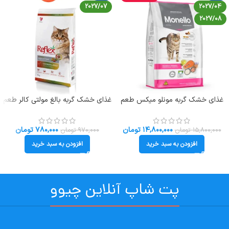
2027/07
2027/04
2027/08
غذای خشک گربه مونلو میکس طعم
غذای خشک گربه بالغ مولتی کالر طعم
مرغ و تن و سالمون وزن 15 کیلوگرم
مرغ و برنج رفلکس (زیپ کیپ فله
(بسته بندی اصلی) Monello Mix
ای) وزن 1 کیلوگرم Reflex Gourmet
۱۴,۸۰۰,۰۰۰
تومان
۷۸۰,۰۰۰
تومان
۱۵,۸۰۰,۰۰۰
تومان
۹۷۰,۰۰۰
تومان
افزودن به سبد خرید
افزودن به سبد خرید
پت شاپ آنلاین چیوو