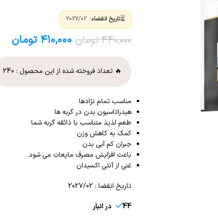
⏳
تاریخ انقضاء:
2027/02
۴۱۰,۰۰۰
تومان
۴۴۰,۰۰۰
تومان
🔥 تعداد فروخته شده از این محصول :
240
مناسب تمام نژادها
هیدراتاسیون بدن در گربه ها
طعم لذیذ متناسب با ذائقه گربه شما
کمک به کاهش وزن
جبران کم آبی بدن
باعث افزایش مصرف مایعات می شود.
غنی از آنتی اکسیدان
تاریخ انقضا : 2027/02
44 در انبار