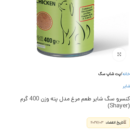
برای بزرگنمایی کلیک کنید
خانه
پت شاپ سگ
شایر
کنسرو سگ شایر طعم مرغ مدل پته وزن 400 گرم
(Shayer)
⏳
تاریخ انقضاء:
2027/03