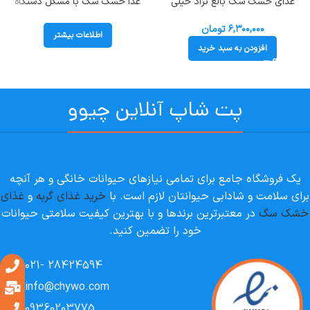
غذای خشک سگ بالغ نژاد خیلی
غذا خشک سگ با مشکل دستگاه
کوچک رویال کنین وزن 1/5 کیلوگرم
ادراری و سنگ مثانه رویال کنین
(تا وزن 4 کیلوگرم) Royal Canin X-
(Urinary SO) وزن 2 کیلوگرم
۶,۳۰۰,۰۰۰
تومان
اطلاعات بیشتر
Small Adult
افزودن به سبد خرید
پت شاپ آنلاین چیوو
یک فروشگاه جامع برای تمامی نیازهای حیوانات خانگی و هر آنچه
برای سلامت و شادابی حیوانتان لازم است. با
خرید غذای گربه
و
غذای
خشک سگ
در معتبرترین برندها و با بهترین کیفیت سلامتی حیوانات
خود را تضمین کنید.
28424594 -021
info@chywo.com
09360203775