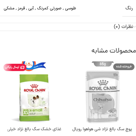
رنگ
طوسی
,
صورتی کمرنگ
,
آبی
,
قرمز
,
مشکی
نظرات (0)
محصولات مشابه
فروخته شده
ارسال رایگان
پوچ سگ بالغ نژاد شی هواهوا رویال
غذای خشک سگ بالغ نژاد خیلی
کنین (Chihuahua) وزن 85 گرم
کوچک رویال کنین وزن 1/5 کیلوگرم