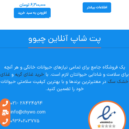
(تا وزن 4 کیلوگرم) Royal Canin X-
۶,۳۰۰,۰۰۰
تومان
اطلاعات بیشتر
Small Adult
افزودن به سبد خرید
پت شاپ آنلاین چیوو
یک فروشگاه جامع برای تمامی نیازهای حیوانات خانگی و هر آنچه
برای سلامت و شادابی حیوانتان لازم است. با
خرید غذای گربه
و
غذای
خشک سگ
در معتبرترین برندها و با بهترین کیفیت سلامتی حیوانات
خود را تضمین کنید.
28424594 -021
info@chywo.com
09360203775