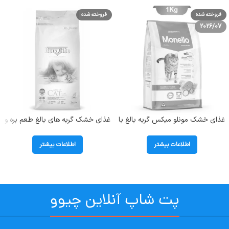
فروخته شده
فروخته شده
2026/07
غذای خشک مونلو میکس گربه بالغ با
غذای خشک گربه های بالغ طعم بره و
طعم مرغ و تن و سالمون (Monello
برنج بوناسیبو (Adult) وزن 2 کیلوگرم
Mix) وزن 1 کیلوگرم (بسته بندی
اطلاعات بیشتر
اطلاعات بیشتر
اصلی)
پت شاپ آنلاین چیوو