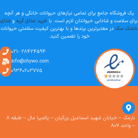
یک فروشگاه جامع برای تمامی نیازهای حیوانات خانگی و هر آنچه
برای سلامت و شادابی حیوانتان لازم است. با
خرید غذای گربه
و
غذای
خشک سگ
در معتبرترین برندها و با بهترین کیفیت سلامتی حیوانات
خود را تضمین کنید.
28424594 -021
info@chywo.com
09360203775
نارمک – خیابان شهید اسماعیل بزرگیان – پالمیرا مال – طبقه ۸
– واحد ۸۰۷