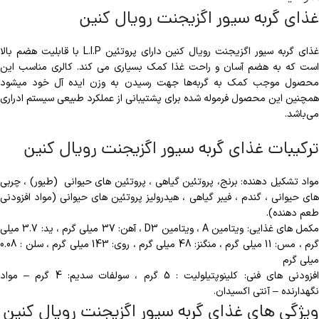
غذای گربه سیور اگزیجنت رویال کنین
غذای گربه سیور اگزیجنت رویال کنین دارای پروتئین L.I.P با قابلیت هضم بالا
است که به هضم آسان و راحت غذا کمک بسیاری می کند. کالری مناسب این
محصول موجب کمک به گربه‌ها جهت رسیدن به وزن ایده آل خود میشود
همچنین این محصول فرموله شده برای پشتیبانی از عملکرد طبیعی سیستم ادراری
می‌باشد.
ترکیبات غذای گربه سیور اگزیجنت رویال کنین
مواد تشکیل دهنده: برنج، پروتئین گیاهی ، پروتئین های حیوانی (طیور) ، چربی
های حیوانی ، گندم ، فیبر گیاهی ، هیدرولیز پروتئین های حیوانی (مواد افزودنی
طعم دهنده).
مکمل های غذایی: ویتامین A ، ویتامین D3 ، آهن: 37 میلی گرم ، ید: 3.7 میلی
گرم ، مس: 11 میلی گرم ، منگنز: 48 میلی گرم ، روی: 143 میلی گرم ، سلن : 0.08
میلی گرم
افزودنی های فنی: کلینوپتیلولیت : 5 گرم ، سولفات سدیم: 4 گرم – مواد
نگهدارنده – آنتی اکسیدان.
ویژگی های غذای گربه سیور اگزیجنت رویال کنین