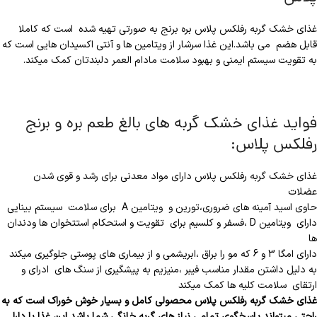
غذای خشک گربه رفلکس پلاس بره برنج به صورتی تهیه شده است که کاملا
قابل هضم می باشد.این غذا سرشار از ویتامین ها و آنتی اکسیدان هایی است که
به تقویت سیستم ایمنی و بهبود سلامت مادام العمر دلبندتان کمک میکند.
فواید غذای خشک گربه های بالغ طعم بره و برنج
رفلکس پلاس:
غذای خشک گربه رفلکس پلاس دارای مواد معدنی برای رشد و قوی شدن
عضلات
حاوی اسید آمینه های ضروری،تورین و ویتامین A برای سلامت سیستم بینایی
دارای ویتامین D ،فسفر و کلسیم برای تقویت و استحکام استتخوان ها ودندان
ها
دارای امگا 3 و 6 که مو را براق ،ابریشمی و از بیماری های پوستی جلوگیری میکند
به دلیل داشتن مقدار مناسب فیبر ،منیزیم به پیشگیری از سنگ های ادرای و
ارتقای سلامت کلیه ها کمک میکند
غذای خشک گربه رفلکس پلاس محصولی کامل و بسیار خوش خوراک است که به
راحتی میتواند پاسخگوی تمامی نیاز های گربه خانگی شما باشد این غذا با دارا