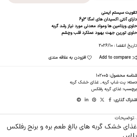
تقویت سیستم ایمنی
دارای آنتی اکسیدان های امگا 3و6
حاوی ویتامین ها ومواد معدنی مورد نیاز رشد گربه
حاوی تورین جهت بهبود عملکرد قلب وچشم
تاریخ انقضا : 2026/10
Add to compare
افزودن به علاقه مندی
شناسه محصول:
102005
دسته:
پت شاپ گربه
,
غذای خشک گربه
برچسب:
غذای گربه رفلکس
اشتراک گذاری:
توضیحات
غذای خشک گربه های بالغ طعم بره و برنج رفلکس
پلاس