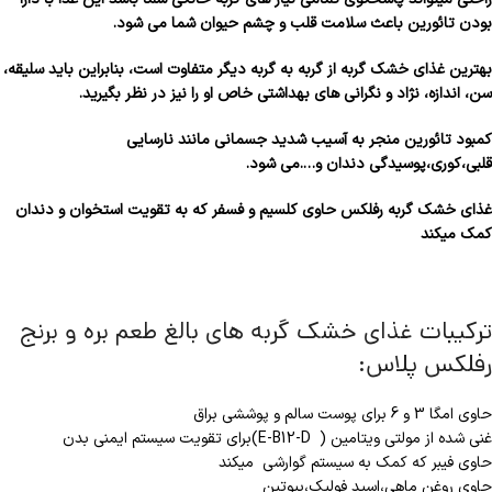
بودن تائورین باعث سلامت قلب و چشم حیوان شما می شود.
بهترین غذای خشک گربه از گربه به گربه دیگر متفاوت است، بنابراین باید سلیقه،
سن، اندازه، نژاد و نگرانی های بهداشتی خاص او را نیز در نظر بگیرید.
کمبود تائورین منجر به آسیب شدید جسمانی مانند نارسایی
قلبی،کوری،پوسیدگی دندان و….می شود.
غذای خشک گربه رفلکس حاوی کلسیم و فسفر که به تقویت استخوان و دندان
کمک میکند
ترکیبات غذای خشک گربه های بالغ طعم بره و برنج
رفلکس پلاس:
حاوی امگا 3 و 6 برای پوست سالم و پوششی براق
غنی شده از مولتی ویتامین ( E-B12-D)برای تقویت سیستم ایمنی بدن
حاوی فیبر که کمک به سیستم گوارشی میکند
حاوی روغن ماهی،اسید فولیک،بیوتین