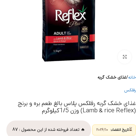
برای بزرگنمایی کلیک کنید
خانه
غذای خشک گربه
رفلکس
غذای خشک گربه رفلکس پلاس بالغ طعم بره و برنج
(Lamb & rice Reflex) وزن 1/5کیلوگرم
⏳
🔥 تعداد فروخته شده از این محصول :
87
تاریخ انقضاء:
2026/10