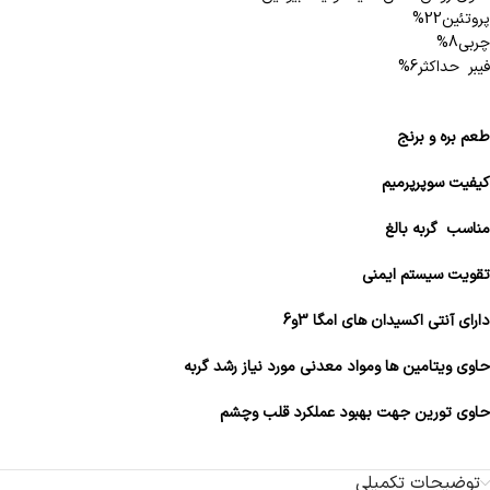
پروتئین22%
چربی8%
فیبر حداکثر6%
طعم بره و برنج
کیفیت سوپرپرمیم
مناسب گربه بالغ
تقویت سیستم ایمنی
دارای آنتی اکسیدان های امگا 3و6
حاوی ویتامین ها ومواد معدنی مورد نیاز رشد گربه
حاوی تورین جهت بهبود عملکرد قلب وچشم
توضیحات تکمیلی