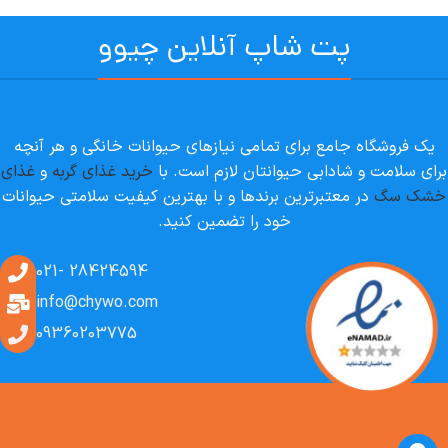
پت شاپ آنلاین چیوو
یک فروشگاه جامع برای تمامی نیازهای حیوانات خانگی و هر آنچه
برای سلامت و شادابی حیوانتان لازم است. با
خرید غذای گربه
و
غذای
خشک سگ
در معتبرترین برندها و با بهترین کیفیت سلامتی حیوانات
خود را تضمین کنید.
28424594 -021
info@chywo.com
09360203775