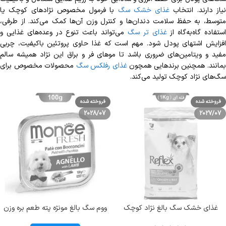
یاز دارند. انتخاب
غذای خشک سگ
با فرمول مخصوص نژادهای کوچک یا
متوسط، به حفظ سلامت دندان‌ها و کنترل وزن آن‌ها کمک می‌کند. از طرفی،
ستفاده گاه‌به‌گاه از
غذای تر سگ
می‌تواند باعث تنوع در وعده‌های غذایی و
افزایش اشتهای پودل شود. مهم است که غذا حاوی پروتئین باکیفیت، چربی
مفید و ویتامین‌های ضروری باشد تا موهای فر و براق این نژاد همیشه سالم
مانند. همچنین برندهایی همچون
غذای رفلکس سگ
محصولات مخصوص برای
سگ‌های نژاد کوچک تولید می‌کند.
فروخته شده
فروخته شده
2028/07
2027/07
غذای خشک سگ بالغ نژاد کوچک
ووم سگ بالغ مونژه پته طعم بره وزن
(زیپ کیپ فله ای) اسمال برید طعم
100 گرم Monge Fresh