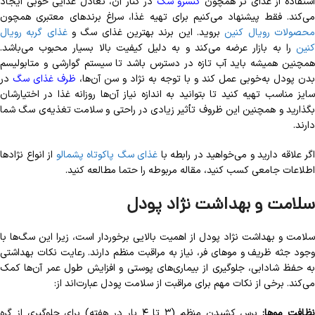
ستفاده از غذای تر همچون
کنسرو سگ
در کنار آن، تعادل غذایی خوبی ایجاد
ی‌کند. فقط
پیشنهاد می‌کنیم برای تهیه غذا، سراغ برندهای معتبری همچون
حصولات رویال کنین
بروید. این برند بهترین غذای سگ و
غذای گربه رویال
کنین
را به بازار عرضه می‌کند و به دلیل کیفیت بالا بسیار محبوب می‌باشد.
همچنین همیشه باید آب تازه در دسترس باشد تا سیستم گوارشی و متابولیسم
بدن پودل به‌خوبی عمل کند و با توجه به نژاد و سن آن‌ها،
ظرف غذای سگ
در
سایز مناسب تهیه کنید تا بتوانید به اندازه نیاز آن‌ها روزانه غذا در اختیارشان
بگذارید و همچنین این ظروف تأثیر زیادی در راحتی و سلامت تغذیه‌ی سگ شما
دارند.
اگر علاقه دارید و می‌خواهید در رابطه با
غذای سگ پاکوتاه پشمالو
از انواع نژادها
اطلاعات جامعی کسب کنید، مقاله مربوطه را حتما مطالعه کنید.
سلامت و بهداشت نژاد پودل
سلامت و بهداشت نژاد پودل از اهمیت بالایی برخوردار است، زیرا این سگ‌ها با
وجود جثه ظریف و موهای فر، نیاز به مراقبت منظم دارند. رعایت نکات بهداشتی
به حفظ شادابی، جلوگیری از بیماری‌های پوستی و افزایش طول عمر آن‌ها کمک
می‌کند. برخی از نکات مهم برای مراقبت از سلامت پودل عبارت‌اند از:
ظافت موها:
برس کشیدن منظم (۳ تا ۴ بار در هفته) برای جلوگیری از گره