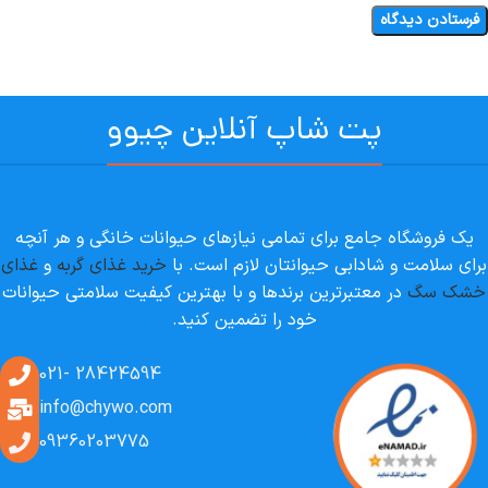
پت شاپ آنلاین چیوو
یک فروشگاه جامع برای تمامی نیازهای حیوانات خانگی و هر آنچه
برای سلامت و شادابی حیوانتان لازم است. با
خرید غذای گربه
و
غذای
خشک سگ
در معتبرترین برندها و با بهترین کیفیت سلامتی حیوانات
خود را تضمین کنید.
28424594 -021
info@chywo.com
09360203775