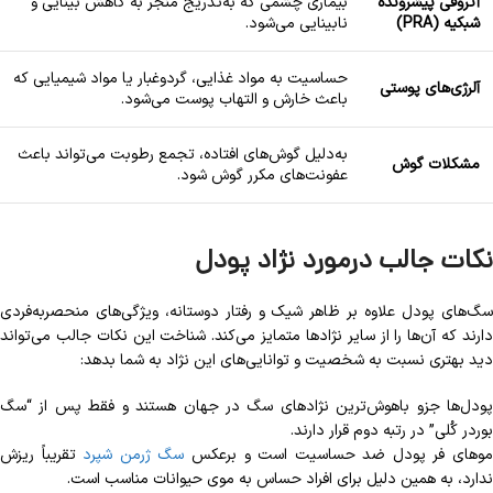
آتروفی پیشرونده
بیماری چشمی که به‌تدریج منجر به کاهش بینایی و
شبکیه (PRA)
نابینایی می‌شود.
حساسیت به مواد غذایی، گردوغبار یا مواد شیمیایی که
آلرژی‌های پوستی
باعث خارش و التهاب پوست می‌شود.
به‌دلیل گوش‌های افتاده، تجمع رطوبت می‌تواند باعث
مشکلات گوش
عفونت‌های مکرر گوش شود.
نکات جالب درمورد نژاد پودل
سگ‌های پودل علاوه بر ظاهر شیک و رفتار دوستانه، ویژگی‌های منحصربه‌فردی
دارند که آن‌ها را از سایر نژادها متمایز می‌کند. شناخت این نکات جالب می‌تواند
دید بهتری نسبت به شخصیت و توانایی‌های این نژاد به شما بدهد:
پودل‌ها جزو باهوش‌ترین نژادهای سگ در جهان هستند و فقط پس از “سگ
بوردر کُلی” در رتبه دوم قرار دارند.
وهای فر پودل ضد حساسیت است و برعکس
سگ ژرمن شپرد
تقریباً ریزش
ندارد، به همین دلیل برای افراد حساس به موی حیوانات مناسب است.