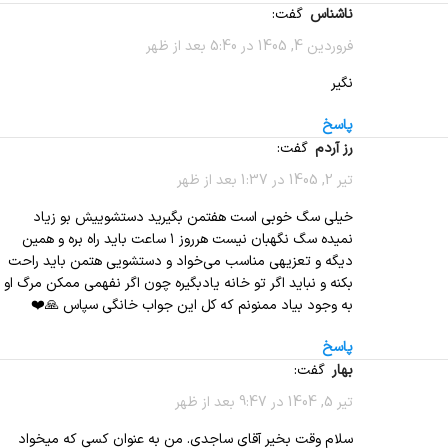
ناشناس
گفت:
فروردین 4, 1405 در 5:40 بعد از ظهر
نگیر
پاسخ
رز آردم
گفت:
تیر 2, 1405 در 1:37 بعد از ظهر
خیلی سگ خوبی است هفتمن بگیرید دستشوییش بو زیاد
نمیده سگ نگهبان نیست هرروز ۱ ساعت باید راه بره و همین
دیگه و تعزیهی مناسب می‌خواد و دستشویی هتمن باید راحت
بکنه و نباید اگر تو خانه یادبگیره چون اگر نفهمی ممکن مرگ او
به وجود بیاد ممنونم که کل این جواب خانگی سپاس 🙏❤️
پاسخ
بهار
گفت:
تیر 5, 1404 در 9:47 بعد از ظهر
سلام وقت بخیر آقای ساجدی. من به عنوان کسی که میخواد