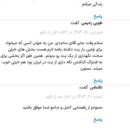
زندگی میکنم
پاسخ
طوبی رحیمی
گفت:
فروردین 15, 1404 در 10:53 قبل از ظهر
سلام وقت بخیر آقای ساجدی. من به عنوان کسی که میخواد
برای اولین بار پت داشته باشه لازم هست بخش های خیلی
سخت نگهداری از یک پت رو بدونم . همین طور اگر بخشی برای
به اشتراک گذاشتن نگه داری از پت در ایران بود هم خیلی خوب
میشد. ممنون
پاسخ
ناشناس
گفت:
اسفند 20, 1403 در 5:01 بعد از ظهر
ممنونم از راهنمایی کامل و جامع شما موفق باشید
پاسخ