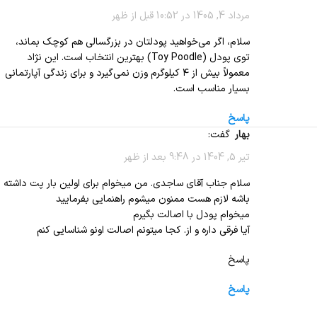
مرداد 4, 1405 در 10:52 قبل از ظهر
سلام، اگر می‌خواهید پودلتان در بزرگسالی هم کوچک بماند،
توی پودل (Toy Poodle) بهترین انتخاب است. این نژاد
معمولاً بیش از ۴ کیلوگرم وزن نمی‌گیرد و برای زندگی آپارتمانی
بسیار مناسب است.
پاسخ
بهار
گفت:
تیر 5, 1404 در 9:48 بعد از ظهر
سلام جناب آقای ساجدی. من میخوام برای اولین بار پت داشته
باشه لازم هست ممنون میشوم راهنمایی بفرمایید
میخوام پودل با اصالت بگیرم
آیا فرقی داره و از. کجا میتونم اصالت اونو شناسایی کنم
پاسخ
پاسخ