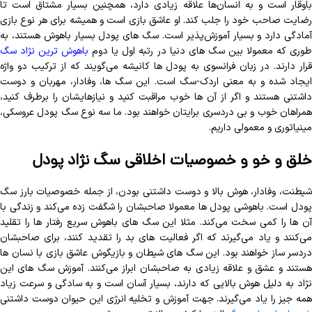
باوقار است و به انسان‌ها علاقه زیادی دارد، همچنین بسیار مشتاق است تا
رضایت صاحب خود را جلب کند. او عاشق بازی است و همیشه برای هر نوع بازی
آمادگی دارد و بسیار آموزش‌پذیر است.
سگ های پودل بسیار باهوش هستند، به
وری که معمولا بین سگ های دنیا در رتبه اول یا دوم
باهوش ترین نژاد سگ
قرار دارند. در زبان فرانسوی به پودل ها کانیشه می‌گویند که از ترکیب دو واژه
ایجاد شده و به معنی اردک-سگ است. این سگ ها، وفادار، مهربان و دوست
داشتنی هستند و اگر از آن ها خوب مراقبت کنید و نیازهایشان را برطرف کنید،
مراهان خوب و بی دردسری برایتان
خواهند بود. ما سه نوع سگ پودل عروسکی،
مینیاتوری و معمولی داریم.
خلق و خو و خصوصیات اخلاقی سگ نژاد پودل
شیطنت، وفادار، هوش بالا و دوست داشتنی بودن، از جمله خصوصیات بارز سگ
پودل است. باهوشی پودل ها معمولا صاحبشان را شگفت زده می‌کند و زندگی با
آن ها را کمی سخت می‌کند. مثلا این سگ های باهوش سریع رفتار ها را تقلید
می‌کنند و یاد می‌گیرند که اگر فعالیت های بد را تقدید کنند، برای صاحبشان
دردسر ساز خواهند بود. این سگ های شیطان و بازیگوش عاشق بازی با نسان ها
هستند و عشق و علاقه زیادی به صاحبشان ابراز می‌کنند. آموزش سگ های این
نژاد به دلیل هوش بالایی که دارند، بسیار آسان است و به سادگی و سرعت زیاد
همه جیز را یاد می‌گیرند. جهت آموزش و تخلیه انرژی این حیوان دوست داشتنی