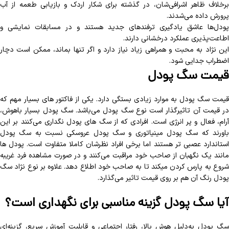
برخلاف ظاهر اشرافی‌شان، در گذشته برای شکار اردک و بازیابی طعمه از آب
پرورش داده می‌شدند.
پودل‌ها عاشق یادگیری ترفندهای جدید هستند و در مسابقات نمایشی و
اطاعت‌پذیری عملکرد درخشانی دارند.
این نژاد به محبت و همراهی زیاد نیاز دارد و اگر تنها بماند، ممکن است دچار
اضطراب جدایی شود.
قیمت سگ پودل
قیمت سگ پودل به موارد زیادی بستگی دارد. یکی از فاکتور های بسیار مهم که
در قیمت آن تاثیرگذار است نوع سگ پودل می‌باشد. سگ پودل بسیار باهوش،
رام، فعال و پر انرژی است.
افرادی که از سگ های پودل نگداری می‌کنند بر این
باورند که سگ پودل مینیاتوری و سگ پودل عروسکی نسبت به سگ پودل
ستاندارد عصبی تر هستند اما برخی افراد نظرشان کاملا متفاوت است.
پودل ها
مانند یک نگهبان از صاحب خود مراقبت می‌کنند و در صورت مشاهده فرد غریبه
شروع به پارس کردن میکند تا به صاحب خود اطلاع دهد. علاوه بر نوع نژاد سگ
پودل رنگ آن هم بر روی قیمت تاثیر می‌گذارد.
آیا سگ پودل گزینه مناسبی برای نگهداری است؟
سگ پودل به‌دلیل هوش بالا، رفتار اجتماعی و قابلیت آموزش سریع، گزینه‌ای