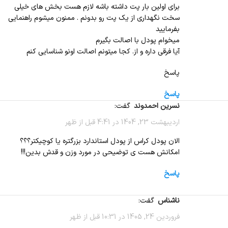
برای اولین بار پت داشته باشه لازم هست بخش های خیلی
سخت نگهداری از یک پت رو بدونم . ممنون میشوم راهنمایی
بفرمایید
میخوام پودل با اصالت بگیرم
آیا فرقی داره و از. کجا میتونم اصالت اونو شناسایی کنم
پاسخ
پاسخ
نسرین احمدوند
گفت:
اردیبهشت 23, 1404 در 4:41 قبل از ظهر
الان پودل کراس از پودل استاندارد بزرگتره یا کوچیکتر؟؟؟
امکانش هست ی توضیحی در مورد وزن و قدش بدین!!!
پاسخ
ناشناس
گفت:
فروردین 24, 1405 در 10:31 قبل از ظهر