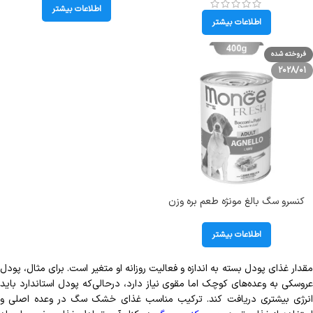
مرغ و برنج رفلکس (Small bread
اطلاعات بیشتر
reflex) وزن 1 کیلوگرم
اطلاعات بیشتر
فروخته شده
2028/01
کنسرو سگ بالغ مونژه طعم بره وزن
400 گرم Monge Fresh
اطلاعات بیشتر
مقدار غذای پودل بسته به اندازه و فعالیت روزانه او متغیر است. برای مثال، پودل
عروسکی به وعده‌های کوچک اما مقوی نیاز دارد، درحالی‌که پودل استاندارد باید
انرژی بیشتری دریافت کند. ترکیب مناسب غذای خشک سگ در وعده اصلی و