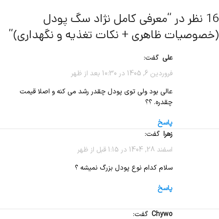
16 نظر در “
معرفی کامل نژاد سگ پودل
(خصوصیات ظاهری + نکات تغذیه و نگهداری)
”
علی
گفت:
فروردین 6, 1405 در 10:30 بعد از ظهر
عالی بود ولی توی پودل چقدر رشد می کنه و اصلا قیمت
چقدره. ؟؟
پاسخ
زهرا
گفت:
اسفند 28, 1404 در 1:15 قبل از ظهر
سلام کدام نوع پودل بزرگ نمیشه ؟
پاسخ
chywo
گفت: