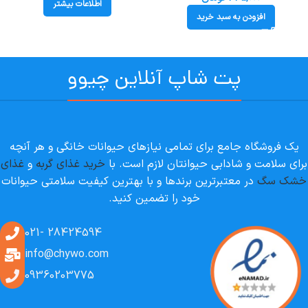
اطلاعات بیشتر
افزودن به سبد خرید
پت شاپ آنلاین چیوو
یک فروشگاه جامع برای تمامی نیازهای حیوانات خانگی و هر آنچه
برای سلامت و شادابی حیوانتان لازم است. با
خرید غذای گربه
و
غذای
خشک سگ
در معتبرترین برندها و با بهترین کیفیت سلامتی حیوانات
خود را تضمین کنید.
28424594 -021
info@chywo.com
09360203775