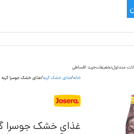
ات متداول
تخفیفات
خرید اقساطی
خانه
غذای خشک گربه
غذای خشک جوسرا گربه نیچرکت فله (1 کیلو