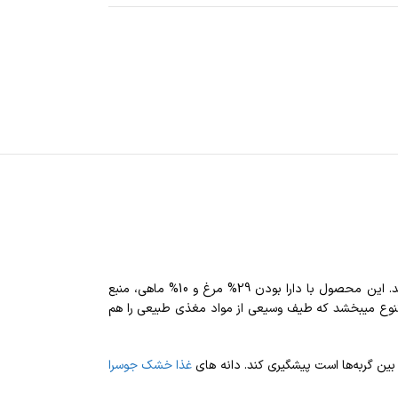
غذای خشک جوسرا گربه نیچرکت فله دارای یک فرمولاسیون بدون غلات است که این غذا را به ایده‌آل‌ترین غذا برای گربه‌های حساس و دارای آلرژی تبدیل میکند. این محصول با دارا بودن 29% مرغ و 10% ماهی، منبع
ا تنوع میبخشد که طیف وسیعی از مواد مغذی طبیعی را هم
غذا خشک جوسرا