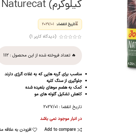
کیلوگرم) Josera Naturecat
⏳
تاریخ انقضاء:
2027/01
(دیدگاه کاربر
1
)
🔥 تعداد فروخته شده از این محصول :
112
مناسب برای گربه هایی که به غلات آلرژی دارند
جلوگیری از سنگ کلیه
کمک به هضم موهای بلعیده شده
کاهش تشکیل گلوله های مو
تاریخ انقضا : 2027/01
در انبار موجود نمی باشد
Add to compare
افزودن به علاقه م