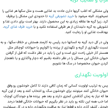
ولی مشکلی که اغلب گربها دارن عادت بد غذایی هست و مثل سگها هر غذایی را
نمیخورند. البته میشود با
خرید تشویقی گربه
تا حدودی این مشکل را برطرف
کرد، زیرا گربه ها علاقه زیادی به این محصول دارند. بهتر است برای دادن غذا و
تشویقی به گربه دلبندتان از هر ظرفی استفاده نکنید و با
خرید ظرف غذای گربه
،
بهداشت غذایی او را رعایت کنید.
ولی در کل دید گربه به انسانها دید رئیس به کارمند هستش بر خلاف سگها ، و به
نسبت نگهداری از گربه و نگهداری از پرنده یا اکواریم یا حیوانات کوچکتر مثل
همستر کار خیلی راحت تری است و این را باید در نظر داشت که قبل از گرفتن
حیوان خانگی این مسائل را در نظر داشته باشیم که دچار واگذاری و یا ناهنجار
کردن حیوان مخصوصا در سگ ها نشويم.
اولویت نگهداری
پس به ترتیب اولویت کسانی که زمان کافی دارند تا کامل خودشون رو وفق
حیوان خانگی کنند میتونند برای خودشون سگ رو انتخاب کنند و بعد از اون گربه
ها که نیاز به زمان گذاشتن کمتری دارند و بعد هم پرنده ها و جوندگان کوچک
اما خب همه این نکته رو باید در نظر بگیریم که حیوانات خانگی قطعا درحد
خودش کثیف کاری داره و قطعا نیاز به مراقبت ونگهداری داره و در کل مسئولیت