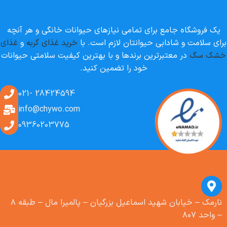
یک فروشگاه جامع برای تمامی نیازهای حیوانات خانگی و هر آنچه
برای سلامت و شادابی حیوانتان لازم است. با
خرید غذای گربه
و
غذای
خشک سگ
در معتبرترین برندها و با بهترین کیفیت سلامتی حیوانات
خود را تضمین کنید.
28424594 -021
info@chywo.com
09360203775
نارمک – خیابان شهید اسماعیل بزرگیان – پالمیرا مال – طبقه ۸
– واحد ۸۰۷